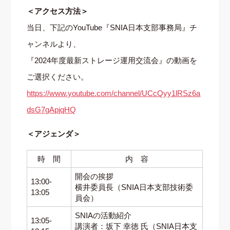
＜アクセス方法＞
当日、下記のYouTube『SNIA日本支部事務局』チ
ャンネルより、
『2024年度最新ストレージ運用交流会』の動画を
ご選択ください。
https://www.youtube.com/channel/UCcQyy1lRSz6a
dsG7gApjqHQ
＜アジェンダ＞
時 間
内 容
開会の挨拶
13:00-
横井委員長（SNIA日本支部技術委
13:05
員会）
SNIAの活動紹介
13:05-
講演者：坂下 幸徳 氏（SNIA日本支