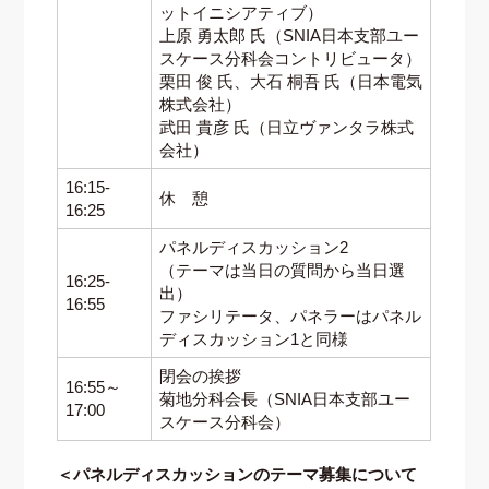
ットイニシアティブ）
上原 勇太郎 氏（SNIA日本支部ユー
スケース分科会コントリビュータ）
栗田 俊 氏、大石 桐吾 氏（日本電気
株式会社）
武田 貴彦 氏（日立ヴァンタラ株式
会社）
16:15-
休 憩
16:25
パネルディスカッション2
（テーマは当日の質問から当日選
16:25-
出）
16:55
ファシリテータ、パネラーはパネル
ディスカッション1と同様
閉会の挨拶
16:55～
菊地分科会長（SNIA日本支部ユー
17:00
スケース分科会）
＜パネルディスカッションのテーマ募集について