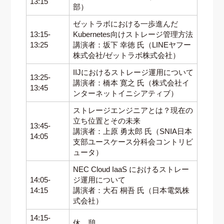
13:15
部）
ゼットラボにおける一歩進んだ
13:15-
Kubernetes向けストレージ管理方法
13:25
講演者：坂下 幸徳 氏（LINEヤフー
株式会社/ゼットラボ株式会社）
IIJにおけるストレージ運用について
13:25-
講演者：橋本 寛之 氏（株式会社イ
13:45
ンターネットイニシアティブ）
ストレージエンジニアとは？現在の
立ち位置とその未来
13:45-
講演者：上原 勇太郎 氏（SNIA日本
14:05
支部ユースケース分科会コントリビ
ュータ）
NEC Cloud IaaS におけるストレー
14:05-
ジ運用について
14:15
講演者：大石 桐吾 氏（日本電気株
式会社）
14:15-
休 憩