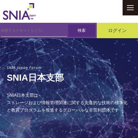
SNIA
検索
ログイン
SNIA Japan Forum
SNIA日本支部
SNIA日本支部は
ストレージおよび情報管理関連に関する先進的な技術の標準化
と教育プログラムを推進するグローバルな非営利団体です