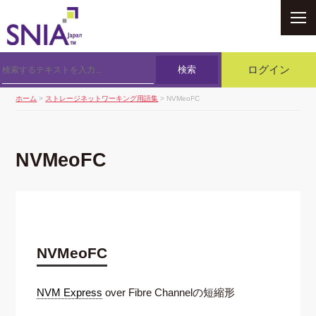
SNIA
検索
ログイン
ホーム
>
ストレージネットワーキング用語集
> NVMeoFC
NVMeoFC
NVMeoFC
NVM Express
over Fibre Channelの短縮形