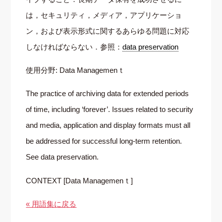
は，セキュリティ，メディア，アプリケーショ
ン，および表示形式に関するあらゆる問題に対応
しなければならない．参照：
data preservation
使用分野: Data Managemenｔ
The practice of archiving data for extended periods
of time, including ‘forever’. Issues related to security
and media, application and display formats must all
be addressed for successful long-term retention.
See data preservation.
CONTEXT [Data Managemenｔ]
« 用語集に戻る