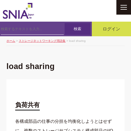
SNIA
検索
ログイン
ホーム
>
ストレージネットワーキング用語集
> load sharing
load sharing
負荷共有
各構成部品の仕事の分担を均衡化しようとはせず
に，複数のストレージサブシステム構成部品のI/O