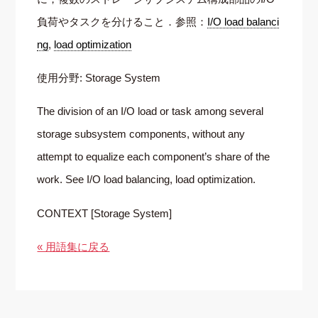
負荷やタスクを分けること．参照：
I/O load balanci
ng
,
load optimization
使用分野: Storage System
The division of an I/O load or task among several
storage subsystem components, without any
attempt to equalize each component’s share of the
work. See I/O load balancing, load optimization.
CONTEXT [Storage System]
« 用語集に戻る