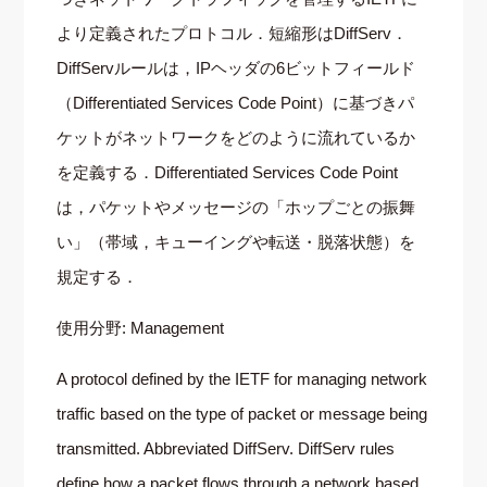
より定義されたプロトコル．短縮形はDiffServ．
DiffServルールは，IPヘッダの6ビットフィールド
（Differentiated Services Code Point）に基づきパ
ケットがネットワークをどのように流れているか
を定義する．Differentiated Services Code Point
は，パケットやメッセージの「ホップごとの振舞
い」（帯域，キューイングや転送・脱落状態）を
規定する．
使用分野: Management
A protocol defined by the IETF for managing network
traffic based on the type of packet or message being
transmitted. Abbreviated DiffServ. DiffServ rules
define how a packet flows through a network based