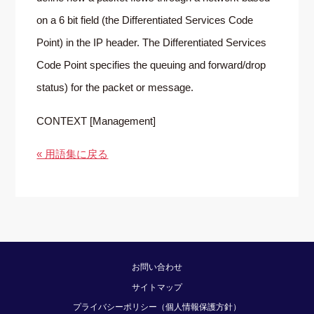
on a 6 bit field (the Differentiated Services Code
Point) in the IP header. The Differentiated Services
Code Point specifies the queuing and forward/drop
status) for the packet or message.
CONTEXT [Management]
« 用語集に戻る
お問い合わせ
サイトマップ
プライバシーポリシー（個人情報保護方針）