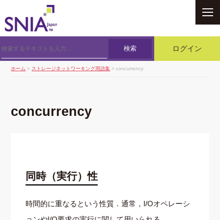
SNIA
検索
ログイン
ホーム
>
ストレージネットワーキング用語集
> concurrency
concurrency
同時（実行）性
時間的に重なるという性質．通常，I/Oオペレーシ
ョンやI/O要求の実行に関して用いられる．