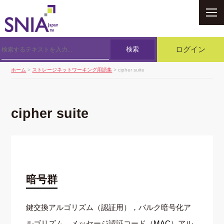
SNIA
検索
ログイン
ホーム
>
ストレージネットワーキング用語集
> cipher suite
cipher suite
暗号群
鍵交換アルゴリズム（認証用），バルク暗号化ア
ルゴリズム，メッセージ認証コード（
MAC
）アル