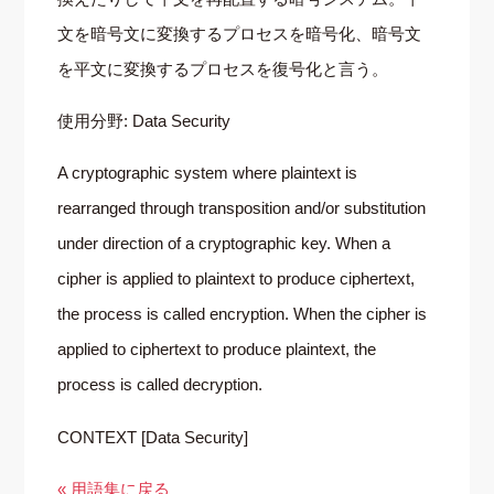
文を暗号文に変換するプロセスを暗号化、暗号文
を平文に変換するプロセスを復号化と言う。
使用分野: Data Security
A cryptographic system where plaintext is
rearranged through transposition and/or substitution
under direction of a cryptographic key. When a
cipher is applied to plaintext to produce ciphertext,
the process is called encryption. When the cipher is
applied to ciphertext to produce plaintext, the
process is called decryption.
CONTEXT [Data Security]
« 用語集に戻る