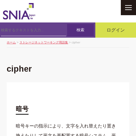
SNIA
検索
ログイン
ホーム
>
ストレージネットワーキング用語集
> cipher
cipher
暗号
暗号キーの指示により、文字を入れ替えたり置き
換えたりして平文を再配置する暗号システム。平