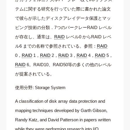
テムに関する研究を行っていた際に書かれた論文
で彼らが示したディスクアレイデータ保護とマッ
ピング技術の分類．7つのバークレーRAID レベル
が存在し、通常は、
RAID
レベル0 からRAID レベ
ル6 までの名称で参照されている。参照：
RAID
0，
RAID
1，
RAID
2，
RAID
3，
RAID
4，
RAID
5，
RAID
6。RAID10、RAID50等の多くの他のレベル
が提案されている。
使用分野: Storage System
A classification of disk array data protection and
mapping techniques developed by Garth Gibson,
Randy Katz, and David Patterson in papers written
while they were performing research into I/O