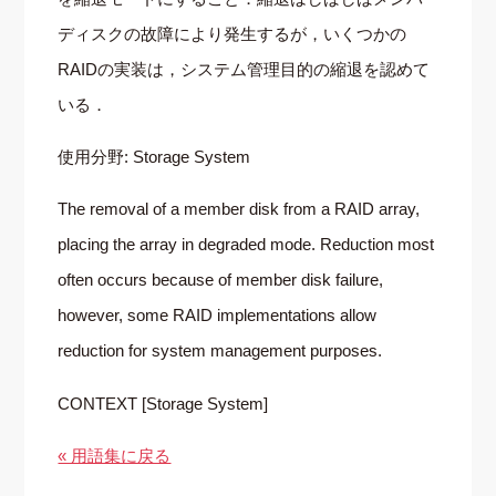
ディスクの故障により発生するが，いくつかの
RAIDの実装は，システム管理目的の縮退を認めて
いる．
使用分野: Storage System
The removal of a member disk from a RAID array,
placing the array in degraded mode. Reduction most
often occurs because of member disk failure,
however, some RAID implementations allow
reduction for system management purposes.
CONTEXT [Storage System]
« 用語集に戻る