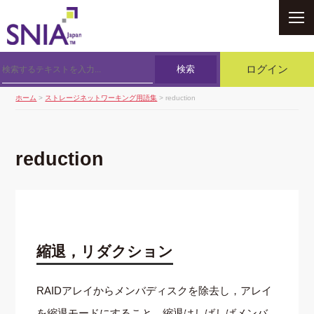
SNIA
検索
ログイン
ホーム
>
ストレージネットワーキング用語集
> reduction
reduction
縮退，リダクション
RAIDアレイからメンバディスクを除去し，アレイ
を縮退モードにすること．縮退はしばしばメンバ