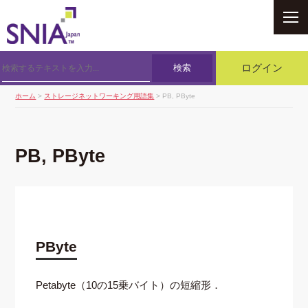
SNIA
検索
ログイン
ホーム
>
ストレージネットワーキング用語集
> PB, PByte
PB, PByte
PByte
Petabyte（10の15乗バイト）の短縮形．