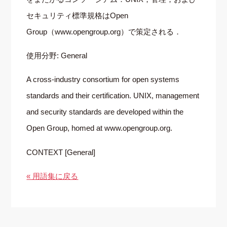
セキュリティ標準規格はOpen
Group（www.opengroup.org）で策定される．
使用分野: General
A cross-industry consortium for open systems
standards and their certification. UNIX, management
and security standards are developed within the
Open Group, homed at www.opengroup.org.
CONTEXT [General]
« 用語集に戻る