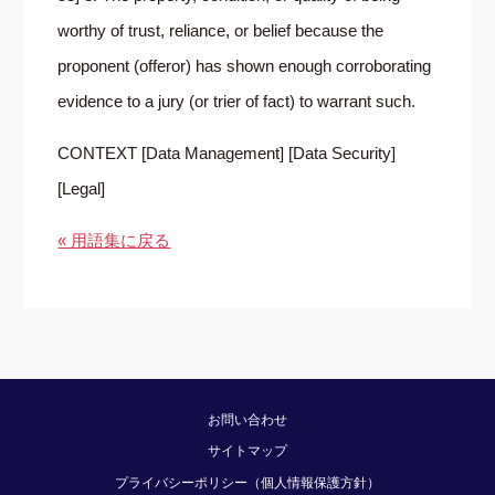
worthy of trust, reliance, or belief because the
proponent (offeror) has shown enough corroborating
evidence to a jury (or trier of fact) to warrant such.
CONTEXT [Data Management] [Data Security]
[Legal]
« 用語集に戻る
お問い合わせ
サイトマップ
プライバシーポリシー（個人情報保護方針）