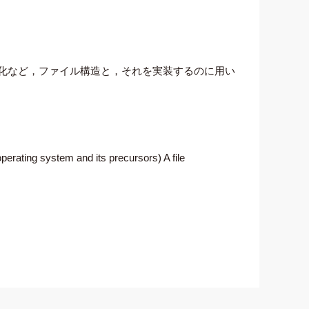
クス化など，ファイル構造と，それを実装するのに用い
erating system and its precursors) A file